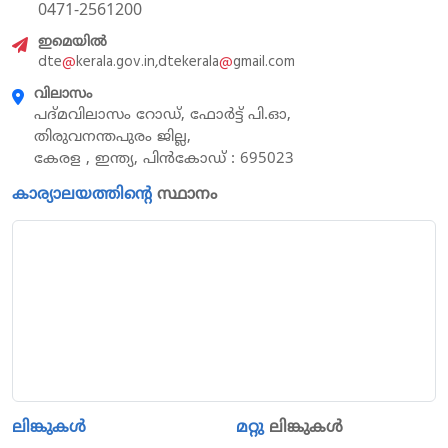
0471-2561200
ഇമെയിൽ
dte
@
kerala.gov.in,dtekerala
@
gmail.com
വിലാസം
പദ്മവിലാസം റോഡ്, ഫോർട്ട് പി.ഓ,
തിരുവനന്തപുരം ജില്ല,
കേരള , ഇന്ത്യ, പിൻകോഡ് : 695023
കാര്യാലയത്തിന്റെ
സ്ഥാനം
ലിങ്കുകൾ
മറ്റു
ലിങ്കുകൾ