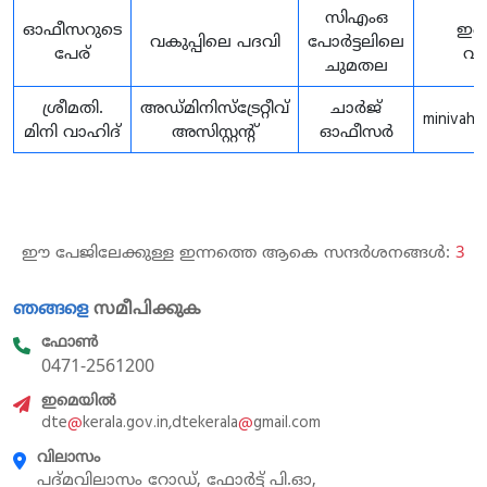
സിഎംഒ
ഓഫീസറുടെ
ഇമ
വകുപ്പിലെ പദവി
പോർട്ടലിലെ
പേര്
വി
ചുമതല
ശ്രീമതി.
അഡ്മിനിസ്‌ട്രേറ്റീവ്
ചാർജ്
minivahi
മിനി വാഹിദ്
അസിസ്റ്റന്റ്
ഓഫീസർ
ഈ പേജിലേക്കുള്ള ഇന്നത്തെ ആകെ സന്ദർശനങ്ങൾ:
3
ഞങ്ങളെ
സമീപിക്കുക
ഫോൺ
0471-2561200
ഇമെയിൽ
dte
@
kerala.gov.in,dtekerala
@
gmail.com
വിലാസം
പദ്മവിലാസം റോഡ്, ഫോർട്ട് പി.ഓ,