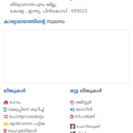
തിരുവനന്തപുരം ജില്ല,
കേരള , ഇന്ത്യ, പിൻകോഡ് : 695023
കാര്യാലയത്തിന്റെ
സ്ഥാനം
ലിങ്കുകൾ
മറ്റു
ലിങ്കുകൾ
ഹോം
രജിസ്റ്റർ
വകുപ്പിനെ കുറിച്ച്
ലോഗിൻ
പൊതുസ്ഥലമാറ്റം
സ്പാർക്ക്
മുൻഗണന പട്ടിക
ഫേസ്ബുക്ക്
ബഹുമതികൾ