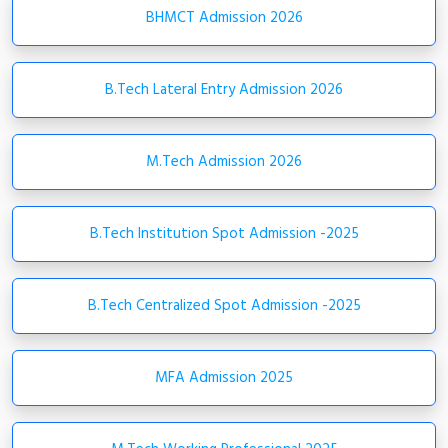
Second phase allotment of MCAP 2026-27.
BHMCT Admission 2026
23.07.2026
Vaccancies After First Phase Allotment - M.Tech 2026
B.Tech Lateral Entry Admission 2026
23.07.2026
Seat Matrix - First Allotment onwards - M.Tech 2026
M.Tech Admission 2026
23.07.2026
Last Rank Details Of First Phase Allotment - M.Tech 2026
B.Tech Institution Spot Admission -2025
23.07.2026
First Phase Allotment - M.Tech 2026
B.Tech Centralized Spot Admission -2025
21.07.2026
MFA Admission 2025
M.Tech Admission 2026-27 - Draft Allotment
18.07.2026