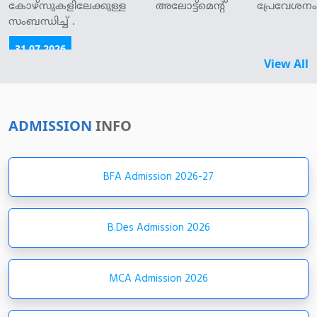
31.07.2026
എം.ടെക് പ്രവേശനം - 2026-27- ഒഴിവുള്ള സീറ്റുകളിലേക്ക്
View All
സ്പോട്ട് അഡ്മിഷൻ നടത്തുന്നത് സംബന്ധിച്ച്.
27.07.2026
M .Tech Admission 2026-27 - ഒന്നാംഘട്ടവും രണ്ടാംഘട്ടവും
ADMISSION
INFO
അലോട്ട്മെന്റിലൂടെ പ്രേവേശനം ലഭിച്ച വിദ്യാർത്ഥികളുടെ
അഡ്മിഷൻ - നിർദ്ദേശങ്ങൾ പുറപ്പെടുവിക്കുന്നത്
സംബന്ധിച്ച് .
BFA Admission 2026-27
27.07.2026
Vacancies After Second Allotment - M.Tech
B.Des Admission 2026
27.07.2026
Last Rank Details of Second Phase Allotment - M.Tech
MCA Admission 2026
27.07.2026