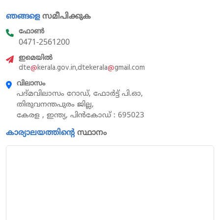
ഞങ്ങളെ
സമീപിക്കുക
ഫോൺ
0471-2561200
ഇമെയിൽ
dte
@
kerala.gov.in,dtekerala
@
gmail.com
വിലാസം
പദ്മവിലാസം റോഡ്, ഫോർട്ട് പി.ഓ,
തിരുവനന്തപുരം ജില്ല,
കേരള , ഇന്ത്യ, പിൻകോഡ് : 695023
കാര്യാലയത്തിന്റെ
സ്ഥാനം